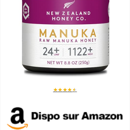
★
★
★
★
★