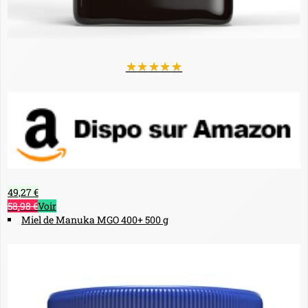
★
★
★
★
★
49,27 €
58,98 €
Voir
Miel de Manuka MGO 400+ 500 g