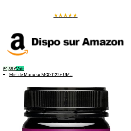
★
★
★
★
★
59,88 €
Voir
Miel de Manuka MGO 1122+ UM...