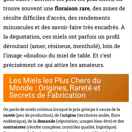
trouve souvent une
floraison rare
, des zones de
récolte difficiles d'accès, des rendements
minuscules et des savoir-faire très encadrés. À
la dégustation, ces miels ont parfois un profil
déroutant (amer, résineux, mentholé), loin de
l'image «doudou» du miel de table. Et c'est
précisément ce qui attire les amateurs.
Les Miels les Plus Chers du
Monde : Origines, Rareté et
Secrets de Fabrication
On parle de miels coûteux lorsque le prix grimpe à cause de la
rareté
(peu de production), de l'
origine
(territoires isolés, flore
endémique), de la
demande
(réputation, usages bien-être) et des
contraintes
(récolte complexe, contrôles qualité, logistique).