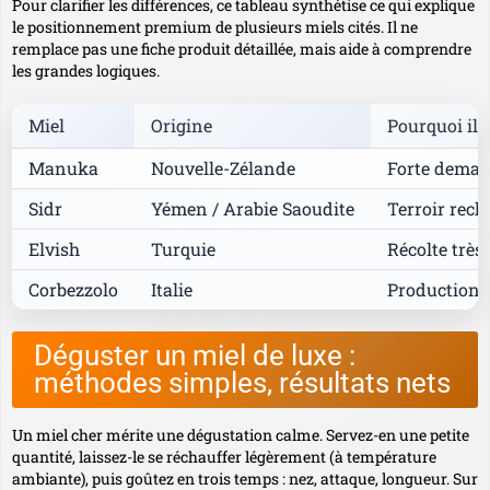
Pour clarifier les différences, ce tableau synthétise ce qui explique
le positionnement premium de plusieurs miels cités. Il ne
remplace pas une fiche produit détaillée, mais aide à comprendre
les grandes logiques.
Miel
Origine
Pourquoi il 
Manuka
Nouvelle-Zélande
Forte demand
Sidr
Yémen / Arabie Saoudite
Terroir reche
Elvish
Turquie
Récolte très 
Corbezzolo
Italie
Production 
Déguster un miel de luxe :
méthodes simples, résultats nets
Un miel cher mérite une dégustation calme. Servez-en une petite
quantité, laissez-le se réchauffer légèrement (à température
ambiante), puis goûtez en trois temps : nez, attaque, longueur. Sur