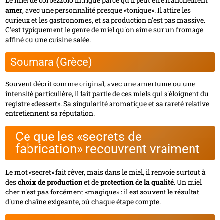
Le miel de corbezzolo intrigue parce qu'il peut être franchement
amer
, avec une personnalité presque «tonique». Il attire les
curieux et les gastronomes, et sa production n'est pas massive.
C'est typiquement le genre de miel qu'on aime sur un fromage
affiné ou une cuisine salée.
Soumara (Grèce)
Souvent décrit comme original, avec une amertume ou une
intensité particulière, il fait partie de ces miels qui s'éloignent du
registre «dessert». Sa singularité aromatique et sa rareté relative
entretiennent sa réputation.
Ce que les «secrets de
fabrication» recouvrent vraiment
Le mot «secret» fait rêver, mais dans le miel, il renvoie surtout à
des
choix de production
et de
protection de la qualité
. Un miel
cher n'est pas forcément «magique» : il est souvent le résultat
d'une chaîne exigeante, où chaque étape compte.