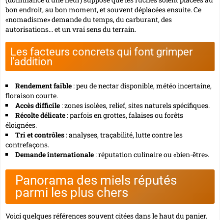
bon endroit, au bon moment, et souvent déplacées ensuite. Ce
«nomadisme» demande du temps, du carburant, des
autorisations... et un vrai sens du terrain.
Les facteurs concrets qui font grimper
l'addition
Rendement faible
: peu de nectar disponible, météo incertaine,
floraison courte.
Accès difficile
: zones isolées, relief, sites naturels spécifiques.
Récolte délicate
: parfois en grottes, falaises ou forêts
éloignées.
Tri et contrôles
: analyses, traçabilité, lutte contre les
contrefaçons.
Demande internationale
: réputation culinaire ou «bien-être».
Panorama des miels réputés
parmi les plus chers
Voici quelques références souvent citées dans le haut du panier.