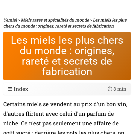
Yemiel
>
Miels rares et spécialités du monde
>
Les miels les plus
chers du monde : origines, rareté et secrets de fabrication
Les miels les plus chers
du monde : origines,
rareté et secrets de
fabrication
☰ Index
⏱️ 8 min
Certains miels se vendent au prix d'un bon vin,
d'autres flirtent avec celui d'un parfum de
niche. Ce n'est pas seulement une affaire de
goût sucré : derrière les pots les plus chers, on