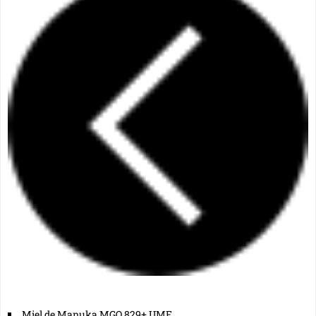
Miel de Manuka MGO 829+ UMF...