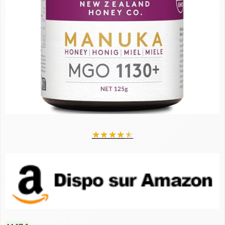
★
★
★
★
★