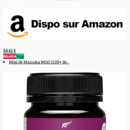
64,61 €
86,40 €
Voir
Miel de Manuka MGO 1130+ de...