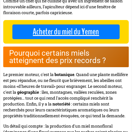
Comme un chef qui ne cuisine qu'avec un ingrédient de saison
introuvable ailleurs, l'apiculteur dépend ici d'une fenêtre de
floraison courte, parfois capricieuse.
Acheter du miel du Yemen
Pourquoi certains miels
atteignent des prix records ?
Le premier moteur, c'est la
botanique
. Quand une plante mellifère
est peu répandue, ou ne fleurit que brièvement, les abeilles ont
moins «d'heures de travail» pour engranger. Le second moteur,
c'est la
géographie
: îles, montagnes, vallées reculées, zones
protégées... tout ce qui rend l'accès compliqué renchérit la
production. Enfin, il y a la
notoriété
: certains miels sont
recherchés pour leurs caractéristiques aromatiques ou leurs
propriétés traditionnellement évoquées, ce qui tend la demande.
Un détail qui compte
: la production d'un miel monofloral
(dominance d'une fleur) suppose que les ruches soient placées au