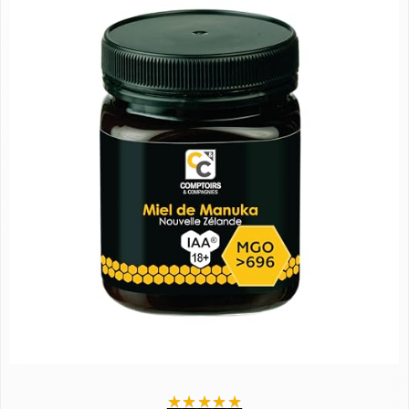
★
★
★
★
★