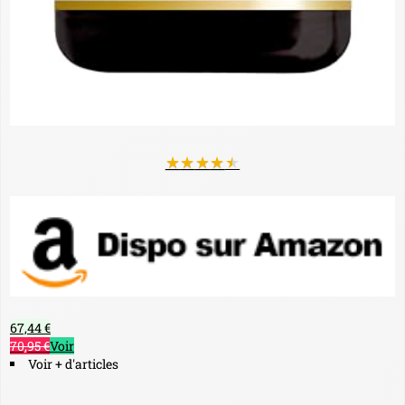
★
★
★
★
★
67,44 €
70,95 €
Voir
Voir + d'articles