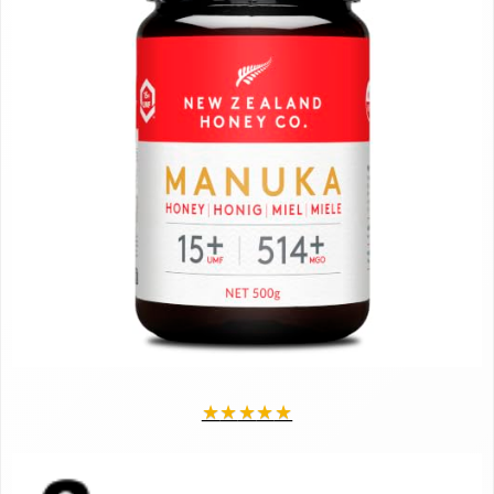
★
★
★
★
★