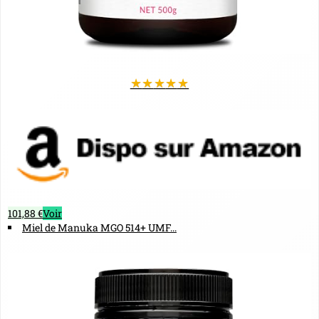
★
★
★
★
★
101,88 €
Voir
Miel de Manuka MGO 514+ UMF...