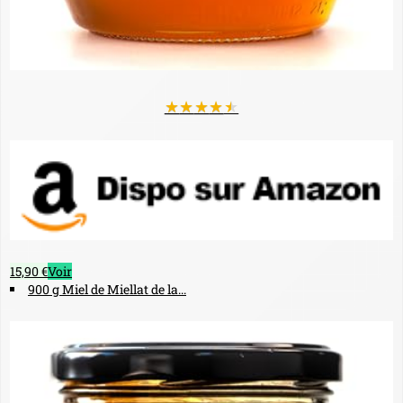
★
★
★
★
★
15,90 €
Voir
900 g Miel de Miellat de la...