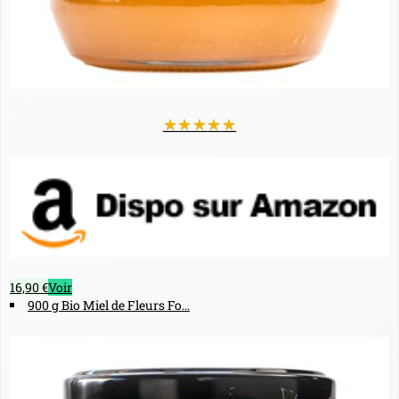
★
★
★
★
★
16,90 €
Voir
900 g Bio Miel de Fleurs Fo...