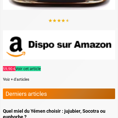
★
★
★
★
★
59,90 €
Voir cet article
Voir + d'articles
Derniers articles
Quel miel du Yémen choisir : jujubier, Socotra ou
euphorbe ?