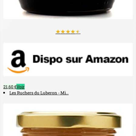
★
★
★
★
★
21,60 €
Voir
Les Ruchers du Luberon - Mi...