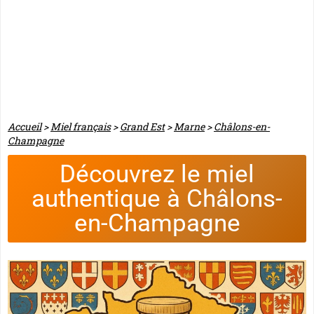
Accueil
>
Miel français
>
Grand Est
>
Marne
>
Châlons-en-
Champagne
Découvrez le miel
authentique à Châlons-
en-Champagne