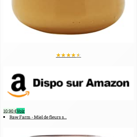
★
★
★
★
★
10,90 €
Voir
Raw Farm - Miel de fleurs s...