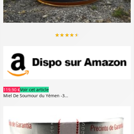
★
★
★
★
★
119,90 €
Voir cet article
Miel De Soumour du Yémen -3...