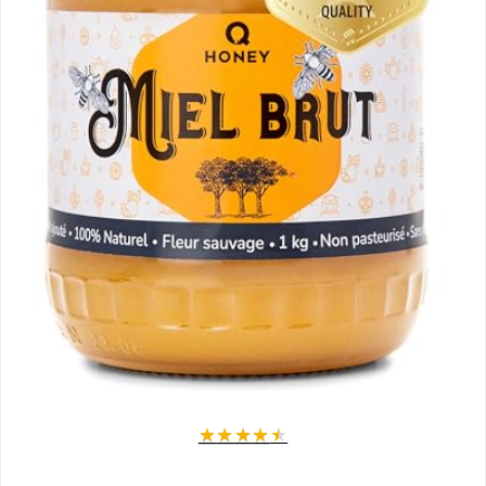
★
★
★
★
★