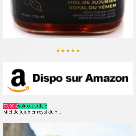
★
★
★
★
★
79,90 €
Voir cet article
Miel de jujubier royal du Y...