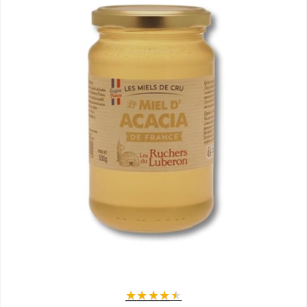
★
★
★
★
★