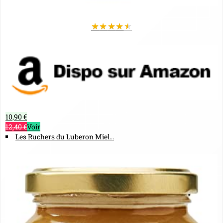
★
★
★
★
★
10,90 €
12,40 €
Voir
Les Ruchers du Luberon Miel...