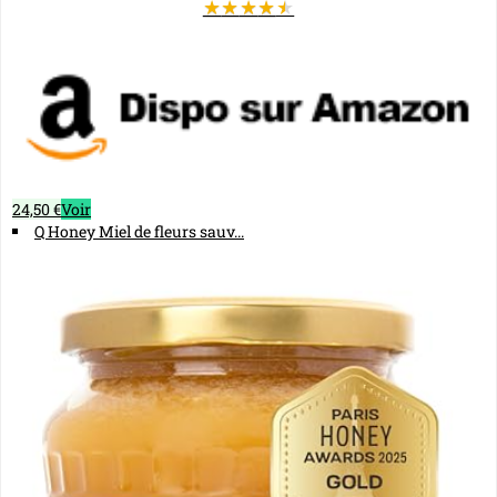
★
★
★
★
★
24,50 €
Voir
Q Honey Miel de fleurs sauv...