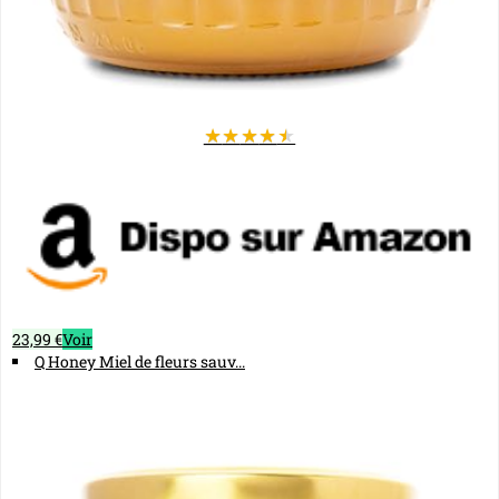
★
★
★
★
★
23,99 €
Voir
Q Honey Miel de fleurs sauv...