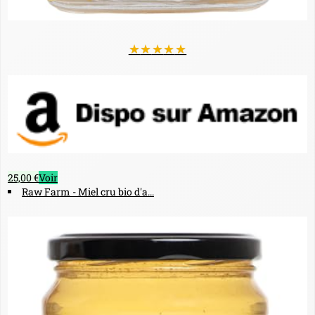
★
★
★
★
★
25,00 €
Voir
Raw Farm - Miel cru bio d'a...