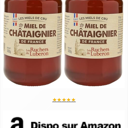
★
★
★
★
★