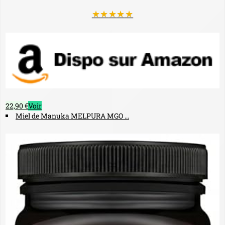
★
★
★
★
★
22,90 €
Voir
Miel de Manuka MELPURA MGO ...