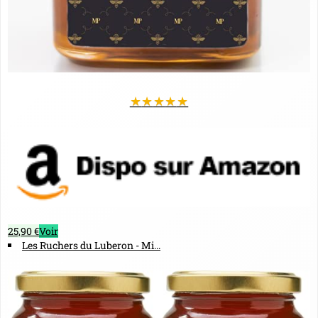
★
★
★
★
★
25,90 €
Voir
Les Ruchers du Luberon - Mi...