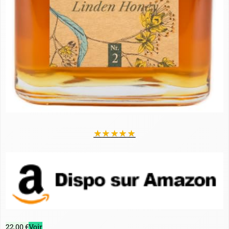
★
★
★
★
★
22,00 €
Voir