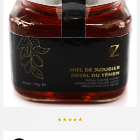
★
★
★
★
★