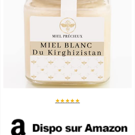
★
★
★
★
★