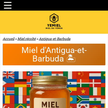
Accueil
>
Miel récolté
>
Antigua-et-Barbuda
Miel d'Antigua-et-
Barbuda 🏝️