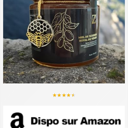
★
★
★
★
★